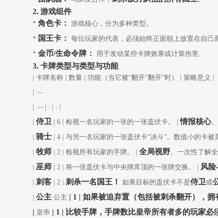
2. 游戏组件
角色卡：
*
游戏核心，分为多种类型。
国王卡：
*
每位玩家的代表，必须始终正面朝上放置在自己
金币/生命令牌：
*
用于发动某些卡牌效果或计算伤害。
3. 卡牌类型与类型与功能
| 卡牌名称 | 数量 | 功能（当它被“翻开”翻开”时） | 策略意义 |
| :--
| :--
| : | : |
侍卫
情报核心
|
| 6 | 检视一名玩家的一张的一张盖伏卡。 |
。
骑士
|
| 4 | 与另一名玩家的一张盖伏卡“决斗”。数值小的卡被
牧师
全局视野
|
| 2 | 检视所有玩家的手牌。 |
。一次性了解全
巫师
风险
|
| 2 | 将一张盖伏卡与中央牌库顶的一张牌交换。 |
刺客
刺杀一名国王！
侍卫
|
| 2 |
如果目标的盖伏卡不是
或
公主
| 1 | 如果被迫弃置（包括被刺杀翻开），
|
公主
|
| 1 | 比较手牌，手牌数比皇帝所有者多的玩家必
皇帝