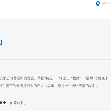
您的
门
扮演宫廷中的贵族，手握“侍卫”、“骑士”、“牧师”、“巫师”等角色卡
对手盖下的卡牌是强大的强大的攻击，还是一个虚张声势的陷阱。
国王
，你即获胜。