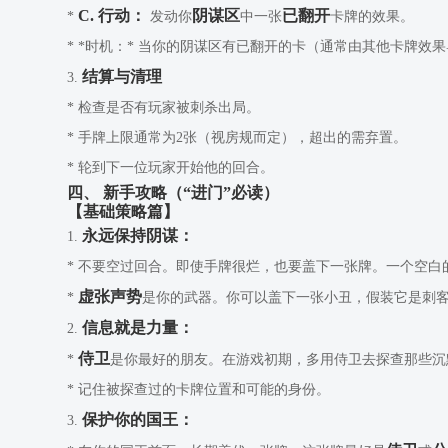
C. 行动：
阴谋区
已翻开
*
发动你
中一张
卡牌的效果。
* *时机：* 当你的阴谋区有已翻开的卡（通常由其他卡牌效
结算与清理
3.
* 检查是否有玩家被刺杀出局。
* 手牌上限通常为2张（视房规而定），超出的需弃置。
* 轮到下一位玩家开始他的回合。
四、 新手攻略（“进门”必读）
【基础策略篇】
永远保持阴谋：
1.
* 不要空过回合。即使手牌很烂，也要盖下一张牌。一个空白
虚张声势
*
是你的武器。你可以盖下一张小丑，假装它是刺
信息就是力量：
2.
侍卫
*
是你最好的朋友。在游戏初期，多用侍卫去探查那些沉
* 记住被探查过的卡牌位置和可能的身份。
保护你的国王：
3.