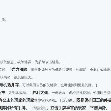
面前。
获取信息，破除迷雾，为后续攻击铺路。 |
强力清除
弃置。 |
。用来吃掉对方的低阶功能牌（如间谍、小丑）或逼出对
场局势，信息量巨大。 |
与机遇并存
。可以救回自己的关键牌，也可能换到更差的牌。 |
公主
胜利之钥
，则刺杀成功。 |
。一击必杀，但极易被反制。使用时务必谨
拥有公主的玩家的玩家
。 |
。既是保护国王的终极
立即输掉游戏
双刃剑
须弃掉所有手牌。 |
。打击手牌丰富的玩家，平衡局势。 
清场控制