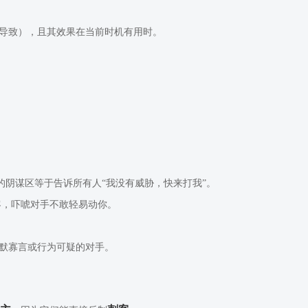
果导致），且其效果在当前时机有用时。
的阴谋区等于告诉所有人“我没有威胁，快来打我”。
客，吓唬对手不敢轻易动你。
默寡言或行为可疑的对手。