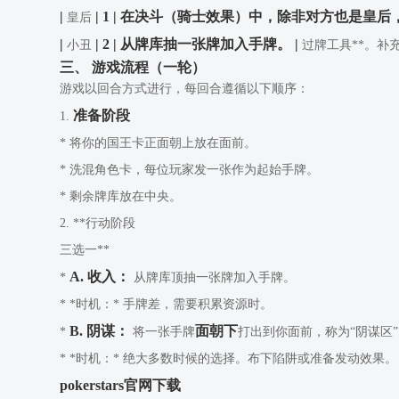
|
| 1 | 在决斗（骑士效果）中，除非对方也是皇后
皇后
|
| 2 | 从牌库抽一张牌加入手牌。 |
小丑
过牌工具**。补
三、 游戏流程（一轮）
游戏以回合方式进行，每回合遵循以下顺序：
准备阶段
1.
* 将你的国王卡正面朝上放在面前。
* 洗混角色卡，每位玩家发一张作为起始手牌。
* 剩余牌库放在中央。
2. **行动阶段
三选一**
A. 收入：
*
从牌库顶抽一张牌加入手牌。
* *时机：* 手牌差，需要积累资源时。
B. 阴谋：
面朝下
*
将一张手牌
打出到你面前，称为“阴谋区
* *时机：* 绝大多数时候的选择。布下陷阱或准备发动效果。
pokerstars官网下载