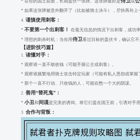
侍卫
* 在你的国王前面，长期盖伏一张牌。这张牌最好是
或
* 如果这张牌被意外翻开了（比如被骑士决斗），尽快再补上
谨慎使用刺客：
4.
不要第一个出刺客！
*
在毫无信息的情况下出刺客，成功
侍卫
* 理想的刺杀时机：当你用
看过目标的盖伏卡，确认它不
【进阶技巧篇】
读懂对手：
1.
* 观察谁一直不敢收钱（可能手握公主或刺客）。
* 观察谁频繁地用骑士攻击特定玩家（可能有私人恩怨或掌握
* 那个一直不行动、只收钱的人，可能在憋一个大的阴谋。
善用“替死鬼”：
2.
小丑
间谍
*
和
是完美的诱饵。将它们盖在国王前，引诱对手用
合作与背叛：
3.