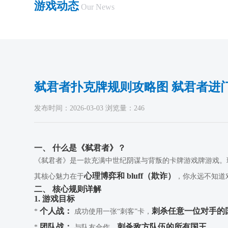
游戏动态
Our News
弑君者扑克牌规则攻略图 弑君者进
发布时间：2026-03-03 浏览量：246
一、 什么是《弑君者》？
《弑君者》是一款充满中世纪阴谋与背叛的卡牌游戏牌游戏。玩家
心理博弈和 bluff（欺诈）
其核心魅力在于
，你永远不知道
二、 核心规则详解
1. 游戏目标
个人战：
刺杀任意一位对手的
*
成功使用一张“刺客”卡，
团队战：
刺杀敌方队伍的所有国王
*
与队友合作，
。