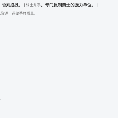
，否则必胜。 |
。专门反制骑士的强力单位。 |
骑士杀手
充资源，调整手牌质量。 |
”。