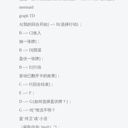
mermaid
graph TD
A[我的回合开始] --> B{选择行动}；
B --> C[收入
抽一张牌]；
B --> D[阴谋
盖伏一张牌]；
B --> E[行动
发动已翻开卡的效果]；
C --> F[回合结束]；
E --> F；
D --> G{如何选择盖伏牌？}；
G --> H[“情况不明？
盖‘侍卫’或‘小丑’
（获取信息/ bluff）”]；