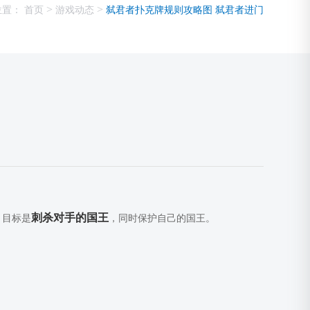
>
>
位置：
首页
游戏动态
弑君者扑克牌规则攻略图 弑君者进门
刺杀对手的国王
，目标是
，同时保护自己的国王。