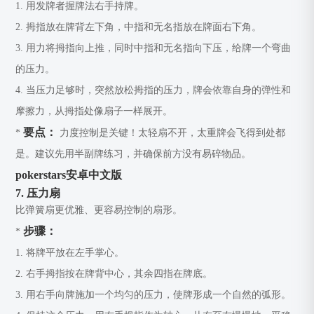
1. 用发牌者握牌法右手持牌。
2. 拇指放在牌背左下角，中指和无名指放在牌面右下角。
3. 用力将拇指向上推，同时中指和无名指向下压，给牌一个弯曲
的压力。
4. 当压力足够时，突然放松拇指的压力，牌会依靠自身的弹性和
摩擦力，从拇指处像扇子一样展开。
要点：
*
力度控制是关键！太轻扇不开，太重牌会飞得到处都
是。建议先用半副牌练习，并确保前方没有易碎物品。
pokerstars安卓中文版
7. 压力扇
比弹簧扇更优雅、更容易控制的扇形。
步骤：
*
1. 将牌平放在左手掌心。
2. 右手拇指按在牌背中心，其余四指在牌底。
3. 用右手向牌施加一个均匀的压力，使牌形成一个自然的弧形。