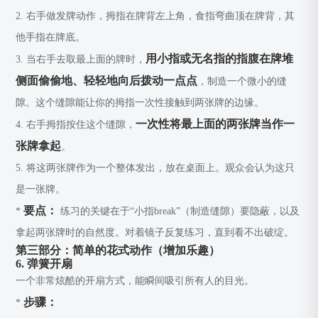
2. 右手做发牌动作，拇指在牌背左上角，食指弯曲顶在牌背，其
他手指在牌底。
用小指或无名指的指腹在牌堆
3. 当右手去取最上面的牌时，
侧面偷偷地、轻轻地向后拨动一点点
，制造一个微小的缝
隙。这个缝隙能让你的拇指一次性接触到两张牌的边缘。
一次性将最上面的两张牌当作一
4. 右手拇指按住这个缝隙，
张牌拿起
。
5. 将这两张牌作为一个整体发出，放在桌面上。观众会认为这只
是一张牌。
要点：
*
练习的关键在于“小指break”（制造缝隙）要隐蔽，以及
拿起两张牌时的自然度。对着镜子反复练习，直到看不出破绽。
第三部分：简单的花式动作（增加乐趣）
6. 弹簧开扇
一个非常炫酷的开扇方式，能瞬间吸引所有人的目光。
步骤：
*