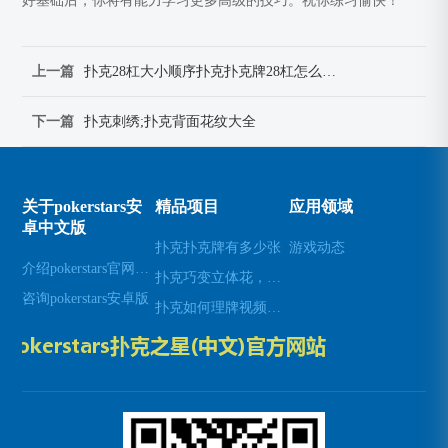
好基础后，你将有能力学习更多高级的技巧。祝你练习愉快！
上一篇
扑克28杠大小顺序扑克扑克牌28杠怎么认识牌
下一篇
扑克刺绣;扑克背面花纹大全
关于pokerstars安
精品项目
应用领域
卓中文版
扑克扑克牌有多少张
游戏动态
介绍pokerstars官网下载
扑克巧变立体花，这样玩才惊艳
咨询pokerstars安卓版
扑克如何理牌视频大全-扑克牌理牌手法