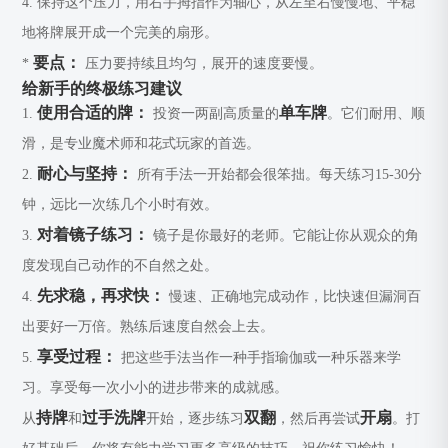
4. 保持这个压力，用右手拇指作为轴心，从左至右慢慢地、平稳
地将牌展开成一个完美的扇形。
要点：
*
压力要持续且均匀，展开的速度要慢。
给新手的终极练习建议
使用合适的牌：
单车牌
1.
投资一两副高质量的
。它们耐用、顺
滑，是专业魔术师和花式玩家的首选。
耐心与坚持：
2.
所有手法一开始都会很笨拙。每天练习15-30分
钟，远比一次练几个小时有效。
对着镜子练习：
3.
镜子是你最好的老师。它能让你从观众的角
度发现自己动作的不自然之处。
先求稳，再求快：
4.
慢速、正确地完成动作，比快速但漏洞百
出要好一万倍。熟练后速度自然会上去。
享受过程：
5.
把这些手法当作一种手指瑜伽或一种乐器来学
习。享受每一次小小的进步带来的成就感。
持牌
过手洗牌
双翻
开扇
从
和
开始，逐步练习
，然后再尝试
。打