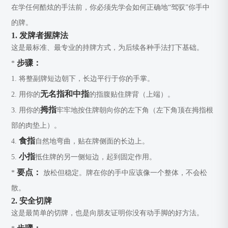
在学任何酷炫的手法前，你必须先学会如何正确地“驾驭”你手中
的牌。
1. 发牌者握牌法
这是最标准、最专业的持牌方式，为后续各种手法打下基础。
步骤：
*
1. 将整副牌短边朝下，长边平行于你的手掌。
无名指和中指
2. 用你的
的指腹贴住牌背（上端）。
拇指
3. 用你的
牢牢地按住牌朝向你的左下角（左下角顶在拇指根
部的肉垫上）。
食指
4.
自然地弯曲，贴在牌侧面的长边上。
小指
5.
抵住牌的另一侧短边，起到固定作用。
要点：
*
放松但稳定。牌在你的手中应该像一个整体，不会松
散。
2. 安全切牌
这是最简单的切牌，也是向朋友证明你没有动手脚的好方法。