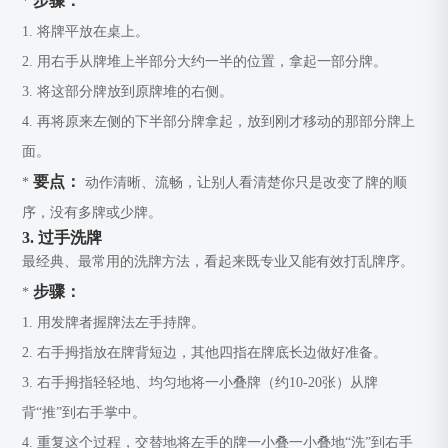
步骤：
*
1. 将牌平放在桌上。
2. 用右手从牌堆上半部分大约一半的位置，拿起一部分牌。
3. 将这部分牌放到原牌堆的右侧。
4. 再将原来左侧的下半部分牌拿起，放到刚才移动的那部分牌上
面。
要点：
*
动作清晰、流畅，让别人看清楚你只是改变了牌的顺
序，没有多牌或少牌。
3. 过手洗牌
最经典、最常用的洗牌方法，看起来既专业又能有效打乱牌序。
步骤：
*
1. 用发牌者握牌法左手持牌。
2. 右手拇指放在牌背短边，其他四指在牌底长边做好准备。
3. 右手拇指轻轻地、均匀地将一小叠牌（约10-20张）从牌
背“推”到右手掌中。
4. 重复这个过程，交替地将左手的牌一小叠一小叠地“洗”到右手